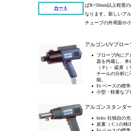
ばR=50mm以上程
カート
なります。新しいア
チューブの外周面や
アルゴンUVプロ
プローブ内にア
器を内蔵し、本
（ P ) ・ 硫黄（
チールの分析に不可
能。
Fe ベースの標
小型・軽量なプ
アルゴンスタンダ
belec 社独自
炭素（ C ) の検
Fe ベースの標