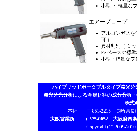
小型 ・ 軽量な
エアープローブ
アルゴンガスを使
可 ）
異材判別（ ミ
Fe ベースの標
小型・軽量なプ
ハイブリッドポータブルタイプ発光分
発光分光分析
による金属材料の
成分分析
・
株式
本社 〒851-2215 長崎県長崎市鳴
大阪営業所 〒575-0052 大阪府四条
Copyright (C) 2009-2010 