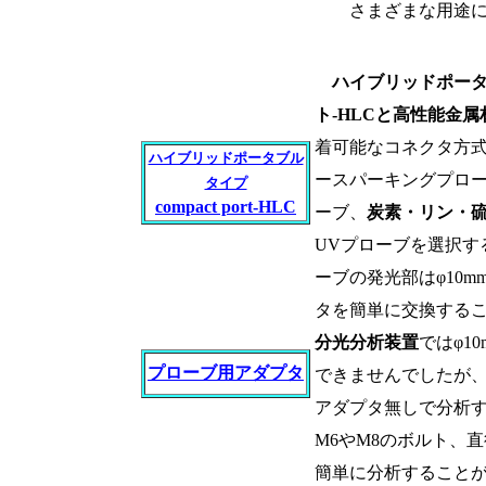
さまざまな用途
ハイブリッドポー
ト-HLCと高性能金
着可能なコネクタ方
ハイブリッドポータブル
ースパーキングプロ
タイプ
compact port-HLC
ーブ、
炭素・リン・
UVプローブを選択す
ーブの発光部はφ10m
タを簡単に交換する
分光分析装置
ではφ1
プローブ用アダプタ
できませんでしたが、
アダプタ無しで分析す
M6やM8のボルト、
簡単に分析することが