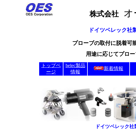
株式会社
ドイツベレック社
プローブの取付に脱着可
用途に応じてプロー
トップペ
belec製品
新着情報
ージ
情報
ドイツベレック社