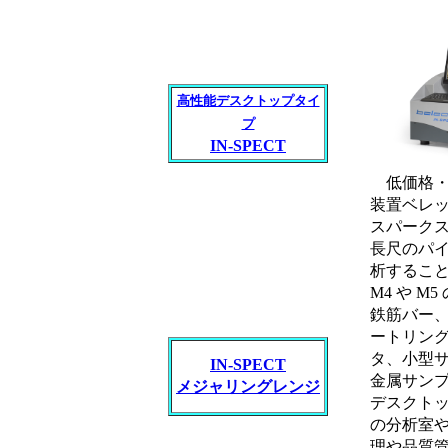
高性能デスクトップタイ
プ
IN-SPECT
低価格・
装置ベレッ
スパークス
長尺のパ
析するこ
M4 や M
鉄筋バー、
ートリン
タ、小型
IN-SPECT
金属サンプ
メジャリングレンジ
デスクト
の分析室
理や品質