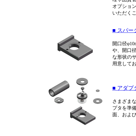
オプショ
いただく
■ スパ
開口径φ1
や、開口径
な形状の
用意して
■ アダプ
さまざま
プタを準備
面、および